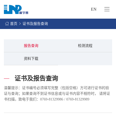
EN
网
站
首页
证书及报告查询
首
关
页
于
我
报告查询
检测流程
我
们
们
资料下载
的
客
服
户
务
服
证书及报告查询
资
务
讯
温馨提示：证书编号必须填写完整（包括空格）方可进行证书的验
中
证与查询；如果查询不到证书信息或与证书内容不相符时， 请将证
联
心
书扫描，致电于我们：0769-81329986 / 0769-81329989
系
我
们