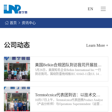
EN
网
站
首页
资讯中心
首
关
页
于
我
公司动态
Learn More +
我
们
们
的
客
服
美国Belkin合规团队到访我司开展技术
户
务
5月26日，美国知名企业Belkin International Inc.一行
交流与现场考察
服
到访我司，围绕防雷拖线板IEC 61643-11及UL 1449
资
两大国际防雷标准开展实地考察、标准研讨及实验
务
讯
室软硬件能力核验工作。…
中
联
心
Termtoécnica代表团到访：以技术交流
系
10月17日上午，Termtoécnica代表团携Product Analyst
为基，共探合作新可能
我
（产品分析师）与Operations Superintendent（运营主
管）核心成员莅临我司，以“深化技术认知、夯实合
们