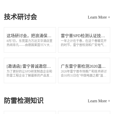
作信任”为核心，…
技术研讨会
Learn More +
这场研讨会，把浪涌保护
雷宁普SPD检测认证技术
8月7日，东莞富力万达文华酒店里
一年之计在于春，在这个春暖花开
器的“硬核干货”讲透了！
交流研讨会圆满召开
热闹非凡——由德国莱茵TÜV大中
的时节，雷宁普检测和广安电气检
华区和广东雷宁普电气检测技术有
测中心联合举办的“SPD检测认证
限公司联手打造的浪涌保护器研讨
技术研讨会”在美丽的东莞石龙隆
会，来了一群“懂行”的人！从早上
重召开，这是疫情后一次防雷行业
9点签到…
的盛会，来自…
[邀请函] 雷宁普诚邀您参
广东雷宁普检测2020温州
为了更好的让SPD研发制造企业和
2020年雷宁普市场推广和技术研讨
加SPD检测认证技术交流
技术研讨推广会取得圆满
防雷工程企业了解最新的产品发展
会10月31日在“中国电器之都”温州
研讨会（东莞站）
成功
方向和国内外标准动态，“雷宁普
柳市圆满召开，有163家企业代
检测”联合"德国TUV莱茵”、“国家
表、行业同仁200多人参会。乐清
智能电网输配电设备质星监督检验
市防雷电气行业协会王统会长、郑
中心…
安义秘书长应…
防雷检测知识
Learn More +