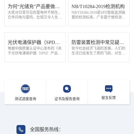
为何“光储充”产品要做雷
NB/T10284-2019检测机构
大家对日常可见的雷电并不陌生，
NB/T10284-2019是SPD智能监测装
击测试
它伴闪电与雷鸣，壮观又令人生
置的检测标准，广东雷宁普检测是
畏。雷电具有电压幅值高、电流通
专业第三方雷电防护产品检测机
流大、雷击时间短、瞬时能量强的
构，实验室具备NB/T10284-2019标
特点，易产生破坏。然而“光储充”
准CNAS检测资质和检测能力，可
产品大都…
提供SPD智能监测…
光伏电涌保护器（SPD）
防雷装置检测中常见疑难
根据中国质量认证中心发布的《关
现今社会经济飞速的发展，人们的
产品CQC认证执行新版标
问题分析及解决办法
于光伏电涌保护器（SPD）产品执
生活已经发生了质的飞跃，对生活
准及规则
行新版标准及规则的通知》，光伏
品质的追求越来越高。随着安全事
电涌保护器（SPD）CQC认证将按
故的不断发生，安全管理部门意识
照新标准执行，GB/T 18802.31-202
到，在城市建筑密集的公共场所，
1《低压电涌保…
如果建筑遭…
留言反馈
测试进度查询
证书及报告查询
全国服务热线：