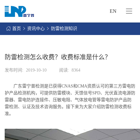
EN
网
站
首页
资讯中心
防雷检测知识
首
关
页
于
我
防雷检测怎么收费？收费标准是什么？
我
们
们
发布时间:
2019-10-10
阅读:
8364
的
客
服
户
广东雷宁普检测是已获得CNAS和CMA资质认可的第三方雷电防
务
服
护产品检测机构，可提供防雷模块、天馈信号SPD、光伏直流电源防
资
务
雷器、雷电防护连接件、压敏电阻、气体放电管等雷电防护产品防
讯
雷检测、认证及技术咨询服务。接下来为大家介绍防雷检测收费标
中
联
准。
心
系
我
们