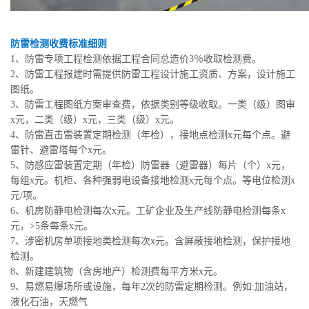
防雷检测收费标准细则
1、防雷专项工程检测依据工程合同总造价3％收取检测费。
2、防雷工程报建时需提供防雷工程设计施工资质、方案，设计施工
图纸。
3、防雷工程图纸方案审查费，依据类别等级收取。一类（级）图审
x元，二类（级）x元，三类（级）x元。
4、防雷直击雷装置定期检测（年检），接地点检测x元每个点。避
雷针、避雷塔每个x元。
5、防感应雷装置定期（年检）防雷器（避雷器）每片（个）x元，
每组x元。机柜、各种强弱电设备接地检测x元每个点。等电位检测x
元/项。
6、机房防静电检测每次x元。工矿企业及生产线防静电检测每条x
元，>5条每条x元。
7、涉密机房单项接地类检测每次x元。含屏蔽接地检测，保护接地
检测。
8、新建建筑物（含房地产）检测费每平方米x元。
9、易燃易爆场所或设施，每年2次的防雷定期检测。例如:加油站，
液化石油，天燃气