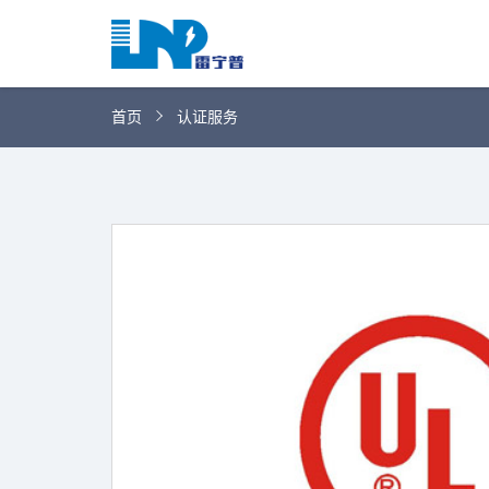
网
站
首
首页
认证服务
关
页
于
我
我
们
们
的
客
服
户
务
服
资
务
讯
中
联
心
系
我
们