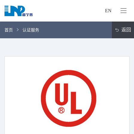
EN
网
站
返回
首页
认证服务
首
关
页
于
我
我
们
们
的
客
服
户
务
服
资
务
讯
中
联
心
系
我
们