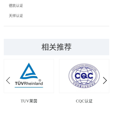
4. 防雷元器件UL认证
德凯认证
认证产品：压敏电阻、气体放电管、TMOV；
天祥认证
认证标准：UL1449
防雷产品UL认证需提供资料
1. 型号规格参数表和型号差异；
2. 产品结构尺寸图；
相关推荐
3. 产品分解图(爆炸图)；
4. 电路图；
5. 零部件清单（包含部件型号及档案号码）；
6. 产品说明书（需简要说明产品参数及功能）；
7. 产品照片（成品照片和内部照片）；
8. 产品标签（或者Lable图纸)。
防雷产品UL认证办理流程
1、项目确定：确认试验所依据的UL标准、认证费用与时间、样品数
TUV莱茵
CQC认证
量等
2、资料准备：根据UL的要求，企业准备好认证所需的各项资料或文