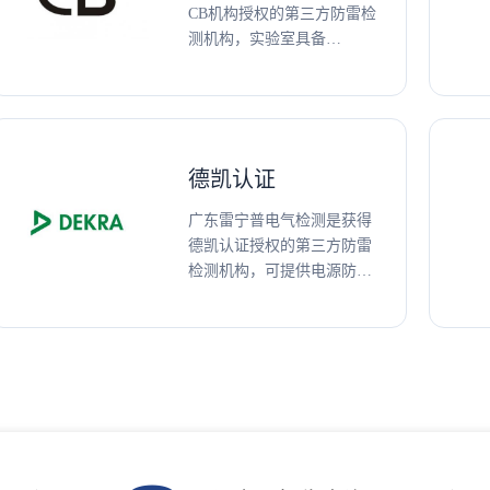
CB机构授权的第三方防雷检
测机构，实验室具备
IEC61643-1、IEC61643-11、
IEC-61643-21标准检测资
质，可提供电源SPD、信号
SPD、防雷插座、防雷模块
等防雷产品CB认证、测试及
德凯认证
技术咨询服务。
广东雷宁普电气检测是获得
德凯认证授权的第三方防雷
检测机构，可提供电源防雷
器、信号网络防雷器、光伏
防雷器、雷电防护部件、压
敏电阻、气体放电管、
TMOV等防雷产品德凯认
证、测试及技术咨询服务。