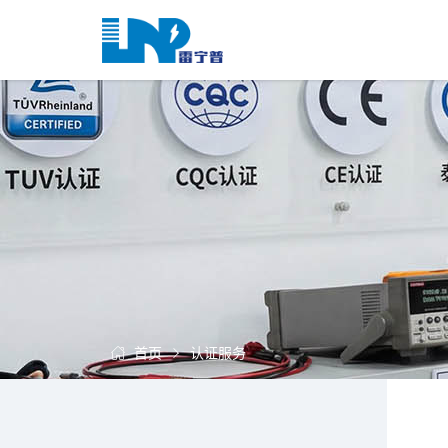
网
站
首
关
页
于
我
我
们
们
的
客
服
户
务
服
资
务
讯
中
首页
认证服务
联
心
系
我
们