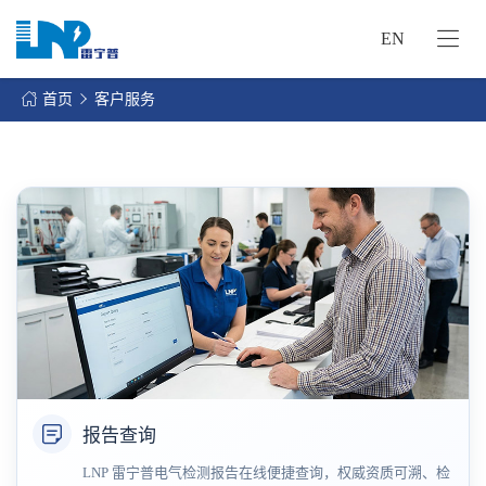
EN
网
站
首页
客户服务
首
关
页
于
我
我
们
们
的
客
服
户
务
服
资
务
讯
中
联
心
系
报告查询
我
们
LNP 雷宁普电气检测报告在线便捷查询，权威资质可溯、检