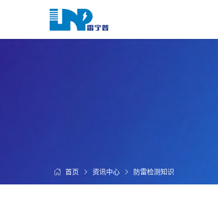
网
站
首
关
页
于
我
我
们
们
的
客
服
户
务
服
资
务
讯
中
首页
资讯中心
防雷检测知识
联
心
系
我
们