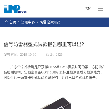
EN
网
站
首页
资讯中心
防雷检测知识
首
关
页
于
我
信号防雷器型式试验报告哪里可以出？
我
们
们
发布时间:
2019-10-10
阅读:
2826
的
客
服
户
广东雷宁普检测是已获得CNAS和CMA资质认可的第三方防雷产
务
服
品检测机构，实验室具备GB/T 18802.21标准检测资质和检测能力，
资
务
可提供信号防雷器型式试验检测服务，并可出具型式试验报告。
讯
中
联
心
系
我
们