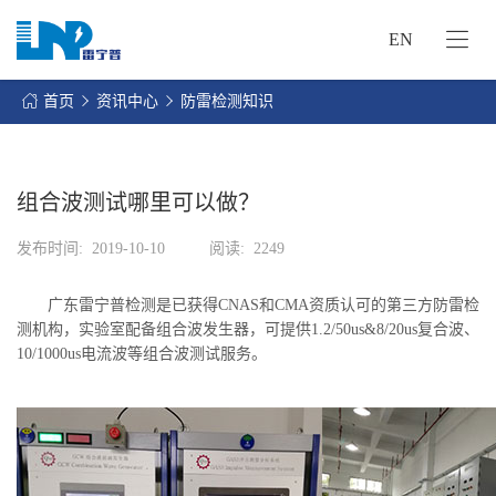
EN
网
站
首页
资讯中心
防雷检测知识
首
关
页
于
我
组合波测试哪里可以做？
我
们
们
发布时间:
2019-10-10
阅读:
2249
的
客
服
户
广东雷宁普检测是已获得CNAS和CMA资质认可的第三方防雷检
务
服
测机构，实验室配备组合波发生器，可提供1.2/50us&8/20us复合波、
资
务
10/1000us电流波等组合波测试服务。
讯
中
联
心
系
我
们