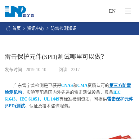
EN
网
站
首页
资讯中心
防雷检测知识
首
关
页
于
我
雷击保护元件(SPD)测试哪里可以做？
我
们
们
发布时间:
2019-10-10
阅读:
2317
的
客
服
户
广东雷宁普检测是已获得
CNAS
和
CMA
资质认可的
第三方防雷
务
服
检测机构
，实验室配备国内外先进的雷击测试设备，具备
IEC
资
务
61643、IEC 61051、UL 1449
等标准检测资质，可提供
雷击保护元件
讯
(SPD)测试
、认证及技术咨询服务。
中
联
心
系
我
们