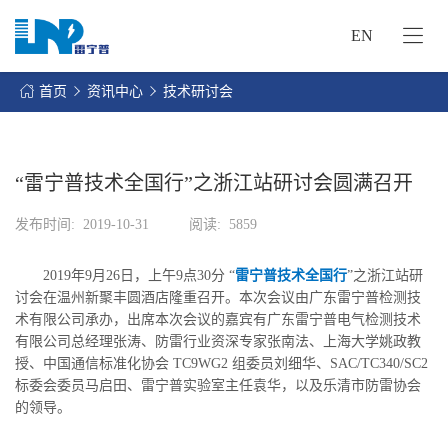
EN
网
站
首页
资讯中心
技术研讨会
首
关
页
于
我
“雷宁普技术全国行”之浙江站研讨会圆满召开
我
们
们
发布时间:
2019-10-31
阅读:
5859
的
客
服
户
2019年9月26日，上午9点30分 “
雷宁普技术全国行
”之浙江站研
务
服
讨会在温州新聚丰圆酒店隆重召开。本次会议由广东雷宁普检测技
资
务
术有限公司承办，出席本次会议的嘉宾有广东雷宁普电气检测技术
讯
有限公司总经理张涛、防雷行业资深专家张南法、上海大学姚政教
中
联
授、中国通信标准化协会 TC9WG2 组委员刘细华、SAC/TC340/SC2
心
标委会委员马启田、雷宁普实验室主任袁华，以及乐清市防雷协会
系
的领导。
我
们