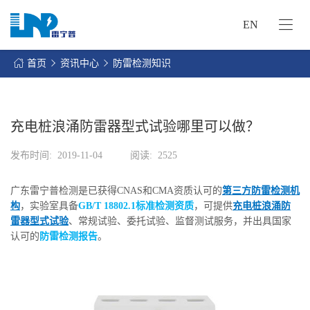
EN
网
站
首页
资讯中心
防雷检测知识
首
关
页
于
我
充电桩浪涌防雷器型式试验哪里可以做？
我
们
们
发布时间:
2019-11-04
阅读:
2525
的
客
服
户
广东雷宁普检测是已获得CNAS和CMA资质认可的
第三方防雷检测机
务
服
构
，实验室具备
GB/T 18802.1标准检测资质
，可提供
充电桩浪涌防
资
务
雷器型式试验
、常规试验、委托试验、监督测试服务，并出具国家
讯
认可的
防雷检测报告
。
中
联
心
系
我
们