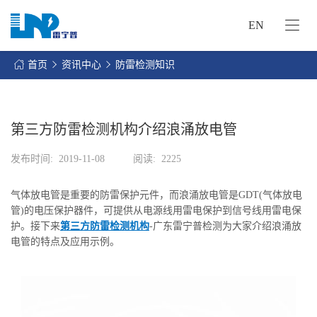
EN
网
站
首页
资讯中心
防雷检测知识
首
关
页
于
我
第三方防雷检测机构介绍浪涌放电管
我
们
们
发布时间:
2019-11-08
阅读:
2225
的
客
服
户
气体放电管是重要的防雷保护元件，而浪涌放电管是GDT(气体放电
务
服
管)的电压保护器件，可提供从电源线用雷电保护到信号线用雷电保
资
务
护。接下来
第三方防雷检测机构
-广东雷宁普检测为大家介绍浪涌放
讯
电管的特点及应用示例。
中
联
心
系
我
们