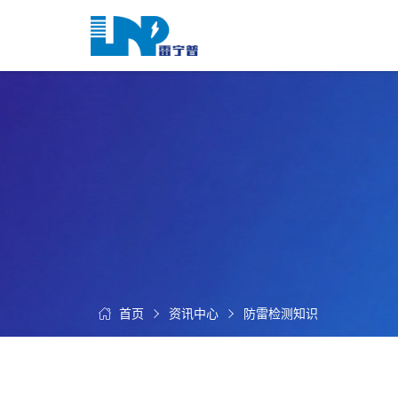
网
站
首
关
页
于
我
我
们
们
的
客
服
户
务
服
资
务
讯
中
首页
资讯中心
防雷检测知识
联
心
系
我
们