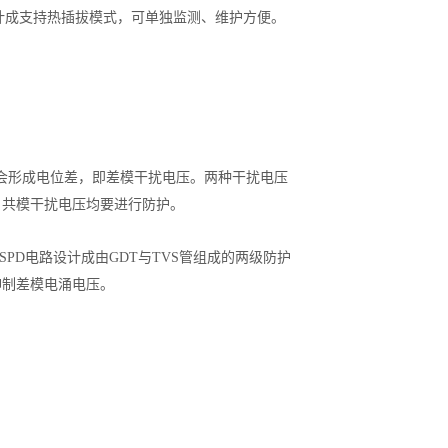
设计成支持热插拔模式，可单独监测、维护方便。
会形成电位差，即差模干扰电压。两种干扰电压
、共模干扰电压均要进行防护。
PD电路设计成由GDT与TVS管组成的两级防护
抑制差模电涌电压。