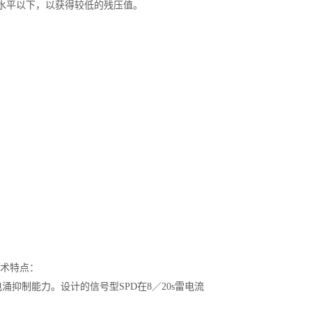
压水平以下，以获得较低的残压值。
技术特点：
涌抑制能力。设计的信号型SPD在8／20s雷电流