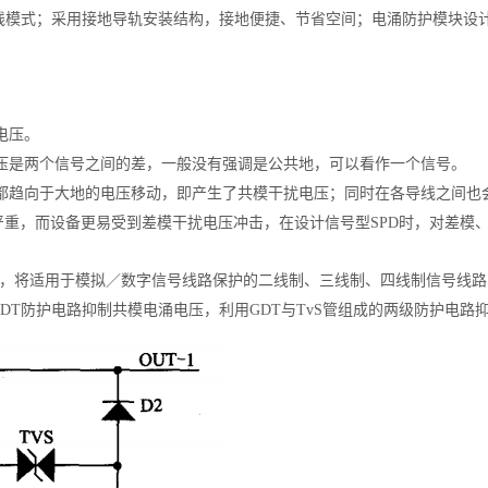
制接线模式；采用接地导轨安装结构，接地便捷、节省空间；电涌防护模块
电压。
压是两个信号之间的差，一般没有强调是公共地，可以看作一个信号。
都趋向于大地的电压移动，即产生了共模干扰电压；同时在各导线之间也
重，而设备更易受到差模干扰电压冲击，在设计信号型SPD时，对差模
示，将适用于模拟／数字信号线路保护的二线制、三线制、四线制信号线路S
DT防护电路抑制共模电涌电压，利用GDT与TvS管组成的两级防护电路