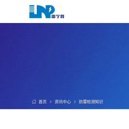
网
站
首
关
页
于
我
我
们
们
的
客
服
户
务
服
资
务
讯
中
首页
资讯中心
防雷检测知识
联
心
系
我
们