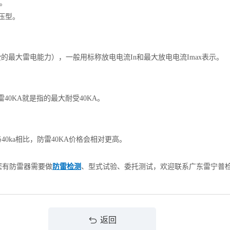
型。
限压型。
受的最大雷电能力），一般用标称放电电流In和最大放电电流Imax表示。
雷40KA就是指的最大耐受40KA。
0ka相比，防雷40KA价格会相对更高。
您有防雷器需要做
防雷检测
、型式试验、委托测试，欢迎联系广东雷宁普
返回