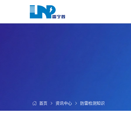
网
站
首
关
页
于
我
我
们
们
的
客
服
户
务
服
资
务
讯
中
首页
资讯中心
防雷检测知识
联
心
系
我
们