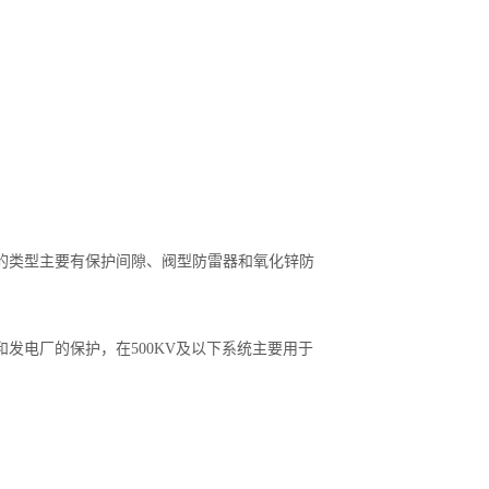
的类型主要有保护间隙、阀型防雷器和氧化锌防
发电厂的保护，在500KV及以下系统主要用于