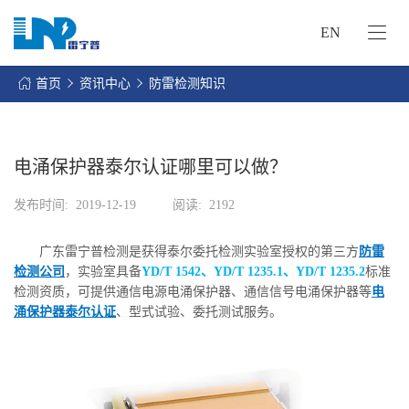
EN
网
站
首页
资讯中心
防雷检测知识
首
关
页
于
我
电涌保护器泰尔认证哪里可以做？
我
们
们
发布时间:
2019-12-19
阅读:
2192
的
客
服
户
广东雷宁普检测是获得泰尔委托检测实验室授权的第三方
防雷
务
服
检测公司
，实验室具备
YD/T 1542、YD/T 1235.1、YD/T 1235.2
标准
资
务
检测资质，可提供通信电源电涌保护器、通信信号电涌保护器等
电
讯
涌保护器泰尔认证
、型式试验、委托测试服务。
中
联
心
系
我
们