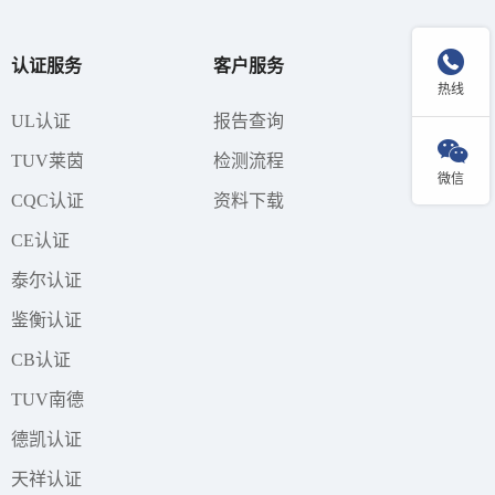

认证服务
客户服务
热线
UL认证
报告查询

TUV莱茵
检测流程
微信
CQC认证
资料下载
CE认证
泰尔认证
鉴衡认证
CB认证
TUV南德
德凯认证
天祥认证