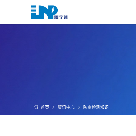
网
站
首
关
页
于
我
我
们
们
的
客
服
户
务
服
资
务
讯
中
首页
资讯中心
防雷检测知识
联
心
系
我
们