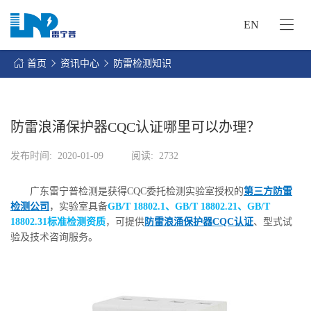
EN
网
站
首页
资讯中心
防雷检测知识
首
关
页
于
我
防雷浪涌保护器CQC认证哪里可以办理？
我
们
们
发布时间:
2020-01-09
阅读:
2732
的
客
服
户
广东雷宁普检测是获得CQC委托检测实验室授权的
第三方防雷
务
服
检测公司
，实验室具备
GB/T 18802.1、GB/T 18802.21、GB/T
资
务
18802.31标准检测资质
，可提供
防雷浪涌保护器CQC认证
、型式试
讯
验及技术咨询服务。
中
联
心
系
我
们