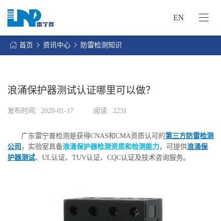
EN
网
站
首页
资讯中心
防雷检测知识
首
关
页
于
我
浪涌保护器测试认证哪里可以做？
我
们
们
发布时间:
2020-01-17
阅读:
2231
的
客
服
户
广东雷宁普检测是获得CNAS和CMA资质认可的
第三方防雷检测
务
服
公司
，实验室具备
浪涌保护器检测资质和检测能力
，可提供
浪涌保
资
务
护器测试
、UL认证、TUV认证、CQC认证及技术咨询服务。
讯
中
联
心
系
我
们