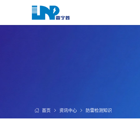
网
站
首
关
页
于
我
我
们
们
的
客
服
户
务
服
资
务
讯
中
首页
资讯中心
防雷检测知识
联
心
系
我
们