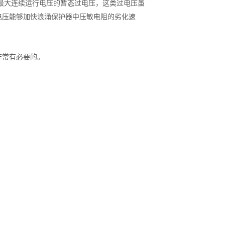
最大连续运行电压的暂态过电压，这类过电压虽
电压能够加快浪涌保护器中压敏电阻的劣化速
非常有必要的。