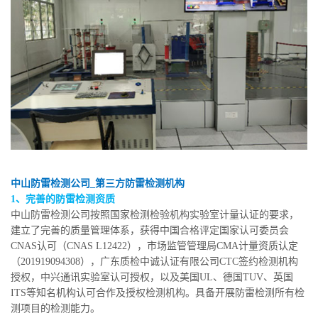
中山防雷检测公司_第三方防雷检测机构
1、完善的防雷检测资质
中山防雷检测公司按照国家检测检验机构实验室计量认证的要求，
建立了完善的质量管理体系，获得中国合格评定国家认可委员会
CNAS认可（CNAS L12422），市场监管管理局CMA计量资质认定
（201919094308），广东质检中诚认证有限公司CTC签约检测机构
授权，中兴通讯实验室认可授权，以及美国UL、德国TUV、英国
ITS等知名机构认可合作及授权检测机构。具备开展防雷检测所有检
测项目的检测能力。