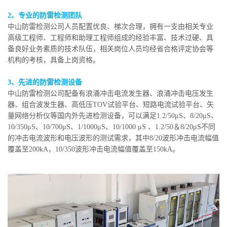
2、专业的防雷检测团队
中山防雷检测公司人员配置优良、梯次合理，拥有一支由相关专业
高级工程师、工程师和助理工程师组成的经验丰富、技术过硬、具
备良好业务素质的技术队伍，相关岗位人员均经省合格评定协会等
机构的考核，具备上岗资格。
3、先进的防雷检测设备
中山防雷检测公司配备有浪涌冲击电流发生器、浪涌冲击电压发生
器、组合波发生器、高低压TOV试验平台、短路电流试验平台、矢
量网络分析仪等国内外先进检测设备，可以满足1.2/50μS、8/20μS、
10/350μS、10/700μS、1/1000μS、10/1000 μS 、1.2/50＆8/20μS不同
的冲击电流波形和电压波形的测试需求，其中8/20波形冲击电流幅值
覆盖至200kA，10/350波形冲击电流幅值覆盖至150kA。