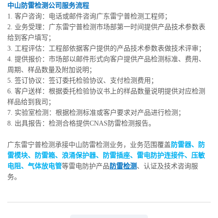
中山防雷检测公司服务流程
1. 客户咨询：电话或邮件咨询广东雷宁普检测工程师；
2. 业务受理：广东雷宁普检测市场部第一时间提供产品技术参数表
给到客户填写；
3. 工程评估：工程部依据客户提供的产品技术参数表做技术评审；
4. 提供报价：市场部以邮件形式向客户提供产品检测标准、费用、
周期、样品数量及附加说明；
5. 签订协议：签订委托检验协议、支付检测费用；
6. 客户送样：根据委托检验协议书上的样品数量说明提供对应检测
样品给到我司；
7. 实验室检测：根据检测标准或客户要求对产品进行检测；
8. 出具报告：检测合格提供CNAS防雷检测报告。
广东雷宁普检测承接中山防雷检测业务，业务范围覆盖
防雷器、防
雷模块、防雷箱、浪涌保护器、防雷插座、雷电防护连接件、压敏
电阻、气体放电管
等雷电防护产品
防雷检测
、认证及技术咨询服
务。