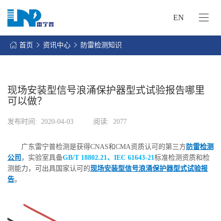
EN
网
站
首页
资讯中心
防雷检测知识
首
关
页
于
我
现场安装型信号浪涌保护器型式试验报告哪里
我
们
可以做？
们
的
客
发布时间:
2020-04-03
阅读:
2077
服
户
务
服
广东雷宁普检测是获得CNAS和CMA资质认可的第三方
防雷检测
资
务
公司
，实验室具备
GB/T 18802.21、IEC 61643-21
标准检测资质和检
讯
测能力，可出具国家认可的
现场安装型信号浪涌保护器型式试验报
中
联
告
。
心
系
我
们