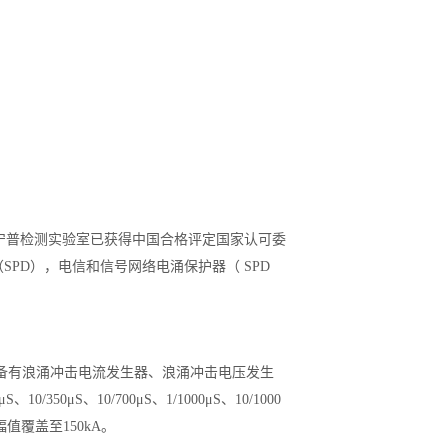
雷宁普检测实验室已获得中国合格评定国家认可委
SPD），电信和信号网络电涌保护器（ SPD
备有浪涌冲击电流发生器、浪涌冲击电压发生
S、10/700μS、1/1000μS、10/1000
幅值覆盖至150kA。