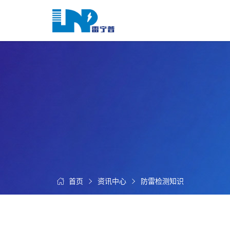
网
站
首
关
页
于
我
我
们
们
的
客
服
户
务
服
资
务
讯
中
首页
资讯中心
防雷检测知识
联
心
系
我
们