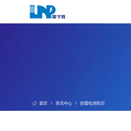
网
站
首
关
页
于
我
我
们
们
的
客
服
户
务
服
资
务
讯
中
首页
资讯中心
防雷检测知识
联
心
系
我
们