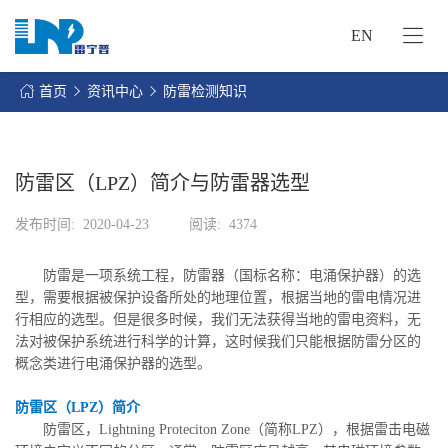
EN
网
站
首页
资讯中心
防雷检测知识
首
关
页
于
我
防雷区（LPZ）简介与防雷器选型
我
们
们
发布时间:
2020-04-23
阅读:
4374
的
客
服
户
防雷是一项系统工程，防雷器（国标名称：电涌保护器）的选
务
服
型，需要根据被保护设备所处的地理位置，根据当地的雷电情况进
资
务
行相应的选型。但是很多时候，我们无法获得当地的雷电资料，无
讯
法对被保护系统进行科学的计算，这时候我们只能根据防雷分区的
中
联
概念类进行电涌保护器的选型。
心
系
防雷区（LPZ）简介
我
防雷区，Lightning Proteciton Zone（简称LPZ），根据雷击电磁
们