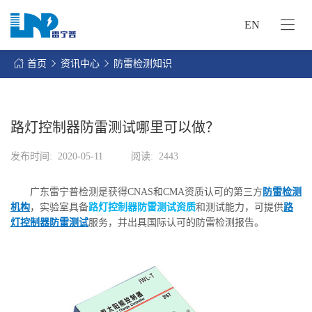
EN
网
站
首页
资讯中心
防雷检测知识
首
关
页
于
我
路灯控制器防雷测试哪里可以做？
我
们
们
发布时间:
2020-05-11
阅读:
2443
的
客
服
户
广东雷宁普检测是获得CNAS和CMA资质认可的第三方
防雷检测
务
服
机构
，实验室具备
路灯控制器防雷测试资质
和测试能力，可提供
路
资
务
灯控制器防雷测试
服务，并出具国际认可的防雷检测报告。
讯
中
联
心
系
我
们