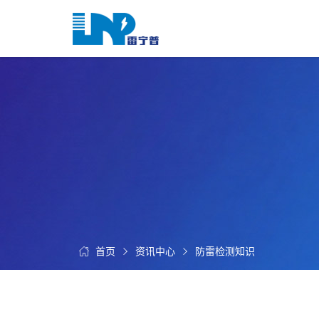
网
站
首
关
页
于
我
我
们
们
的
客
服
户
务
服
资
务
讯
中
首页
资讯中心
防雷检测知识
联
心
系
我
们