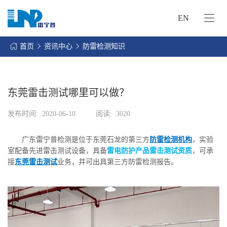
EN
网
站
首页
资讯中心
防雷检测知识
首
关
页
于
我
东莞雷击测试哪里可以做？
我
们
们
发布时间:
2020-06-10
阅读:
3020
的
客
服
户
广东雷宁普检测是位于东莞石龙的第三方
防雷检测机构
，实验
务
服
室配备先进雷击测试设备，具备
雷电防护产品雷击测试资质
，可承
资
务
接
东莞雷击测试
业务，并可出具第三方防雷检测报告。
讯
中
联
心
系
我
们