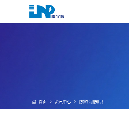
网
站
首
关
页
于
我
我
们
们
的
客
服
户
务
服
资
务
讯
中
首页
资讯中心
防雷检测知识
联
心
系
我
们