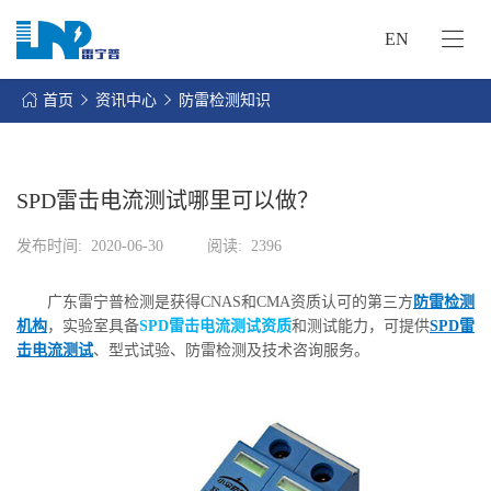
EN
网
站
首页
资讯中心
防雷检测知识
首
关
页
于
我
SPD雷击电流测试哪里可以做？
我
们
们
发布时间:
2020-06-30
阅读:
2396
的
客
服
户
广东雷宁普检测是获得CNAS和CMA资质认可的第三方
防雷检测
务
服
机构
，实验室具备
SPD雷击电流测试资质
和测试能力，可提供
SPD雷
资
务
击电流测试
、型式试验、防雷检测及技术咨询服务。
讯
中
联
心
系
我
们