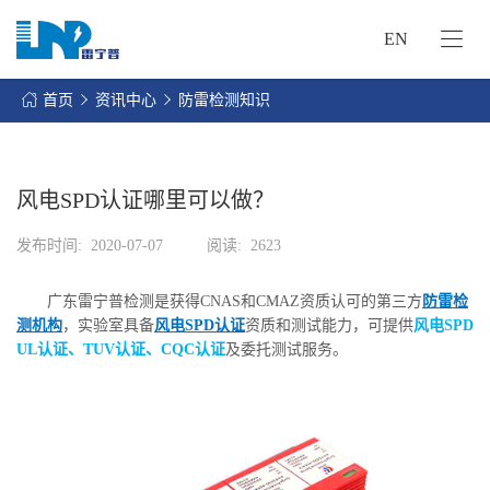
EN
网
站
首页
资讯中心
防雷检测知识
首
关
页
于
我
风电SPD认证哪里可以做？
我
们
们
发布时间:
2020-07-07
阅读:
2623
的
客
服
户
广东雷宁普检测是获得CNAS和CMAZ资质认可的第三方
防雷检
务
服
测机构
，实验室具备
风电SPD认证
资质和测试能力，可提供
风电SPD
资
务
UL认证、TUV认证、CQC认证
及委托测试服务。
讯
中
联
心
系
我
们