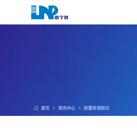
网
站
首
关
页
于
我
我
们
们
的
客
服
户
务
服
资
务
讯
中
首页
资讯中心
防雷检测知识
联
心
系
我
们