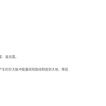
雷、直击雷。
产生的巨大脉冲能量经短路线释放到大地，降低