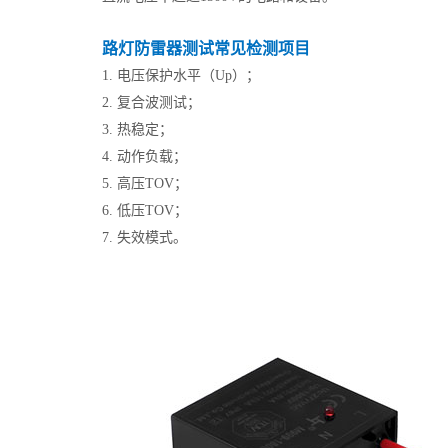
路灯防雷器测试常见检测项目
1. 电压保护水平（Up）；
2. 复合波测试；
3. 热稳定；
4. 动作负载；
5. 高压TOV；
6. 低压TOV；
7. 失效模式。