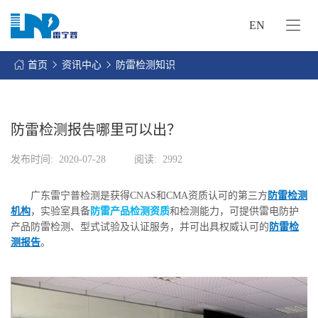
EN
网
站
首页
资讯中心
防雷检测知识
首
关
页
于
我
防雷检测报告哪里可以出？
我
们
们
发布时间:
2020-07-28
阅读:
2992
的
客
服
户
广东雷宁普检测是获得CNAS和CMA资质认可的第三方
防雷检测
务
服
机构
，实验室具备
防雷产品检测资质
和检测能力，可提供雷电防护
资
务
产品防雷检测、型式试验及认证服务，并可出具权威认可的
防雷检
讯
测报告
。
中
联
心
系
我
们