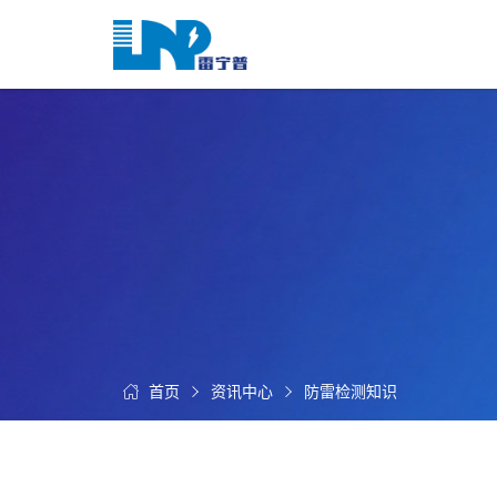
网
站
首
关
页
于
我
我
们
们
的
客
服
户
务
服
资
务
讯
中
首页
资讯中心
防雷检测知识
联
心
系
我
们