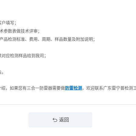
客户填写；
技术参数表做技术评审；
提供产品检测标准、费用、周期、样品数量及附加说明；
供对应检测样品给到我司；
告。
介绍，如果您有三合一防雷器需要做
防雷检测
，欢迎联系广东雷宁普检测
返回