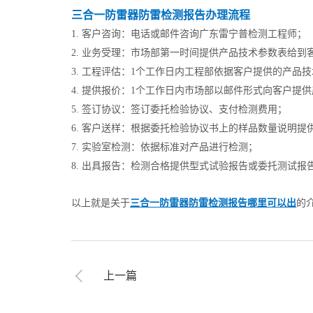
三合一防雷器防雷检测报告办理流程
1. 客户咨询：电话或邮件咨询广东雷宁普检测工程师；
2. 业务受理：市场部第一时间提供产品技术参数表给到
3. 工程评估：1个工作日内工程部依据客户提供的产品
4. 提供报价：1个工作日内市场部以邮件形式向客户
5. 签订协议：签订委托检验协议、支付检测费用；
6. 客户送样：根据委托检验协议书上的样品数量说明提
7. 实验室检测：依据标准对产品进行检测；
8. 出具报告：检测合格提供型式试验报告或委托测试报
以上就是关于
三合一防雷器防雷检测报告哪里可以出
的
上一篇