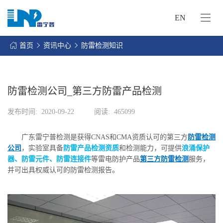
EN
网
站
首页
资讯中心
防雷检测知识
首
关
页
于
我
防雷检测公司_第三方防雷产品检测
我
们
们
发布时间:
2020-09-22
阅读:
465099
的
客
服
户
广东雷宁普检测是获得CNAS和CMA资质认可的第三方
防雷检测
务
服
公司
，实验室具备
防雷产品检测资质
和检测能力，可提供
浪涌保护
资
务
器、防雷元件、防雷连接件
等雷电防护产品
第三方防雷检测
服务，
讯
并可出具权威认可的防雷检测报告。
中
联
心
系
我
们