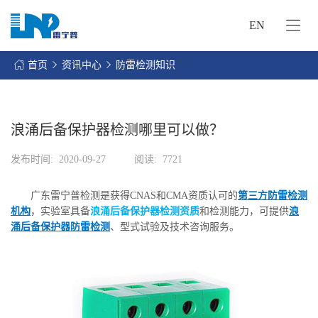
EN
网
站
首页
资讯中心
防雷检测知识
首
关
页
于
我
浪涌后备保护器检测哪里可以做？
我
们
们
发布时间:
2020-09-27
阅读:
7721
的
客
服
户
广东雷宁普检测是获得CNAS和CMA资质认可的
第三方防雷检测
务
服
机构
，实验室具备
浪涌后备保护器检测资质
和检测能力，可提供
浪
资
务
涌后备保护器防雷检测
、型式试验及技术咨询服务。
讯
中
联
心
系
我
们