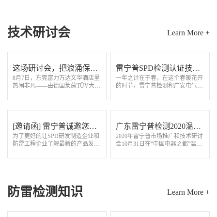
作信任”为核心，…
技术研讨会
Learn More +
这场研讨会，把浪涌保护
雷宁普SPD检测认证技术
8月7日，东莞富力万达文华酒店里
一年之计在于春，在这个春暖花开
器的“硬核干货”讲透了！
交流研讨会圆满召开
热闹非凡——由德国莱茵TÜV大中
的时节，雷宁普检测和广安电气检
华区和广东雷宁普电气检测技术有
测中心联合举办的“SPD检测认证
限公司联手打造的浪涌保护器研讨
技术研讨会”在美丽的东莞石龙隆
会，来了一群“懂行”的人！从早上
重召开，这是疫情后一次防雷行业
9点签到…
的盛会，来自…
[邀请函] 雷宁普诚邀您参
广东雷宁普检测2020温州
为了更好的让SPD研发制造企业和
2020年雷宁普市场推广和技术研讨
加SPD检测认证技术交流
技术研讨推广会取得圆满
防雷工程企业了解最新的产品发展
会10月31日在“中国电器之都”温州
研讨会（东莞站）
成功
方向和国内外标准动态，“雷宁普
柳市圆满召开，有163家企业代
检测”联合"德国TUV莱茵”、“国家
表、行业同仁200多人参会。乐清
智能电网输配电设备质星监督检验
市防雷电气行业协会王统会长、郑
中心…
安义秘书长应…
防雷检测知识
Learn More +