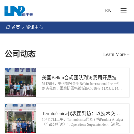
EN
网
站
首页
资讯中心
首
关
页
于
我
公司动态
Learn More +
我
们
们
的
客
服
美国Belkin合规团队到访我司开展技术
户
务
5月26日，美国知名企业Belkin International Inc.一行
交流与现场考察
服
到访我司，围绕防雷拖线板IEC 61643-11及UL 1449
资
两大国际防雷标准开展实地考察、标准研讨及实验
务
讯
室软硬件能力核验工作。…
中
联
心
Termtoécnica代表团到访：以技术交流
系
10月17日上午，Termtoécnica代表团携Product Analyst
为基，共探合作新可能
我
（产品分析师）与Operations Superintendent（运营主
管）核心成员莅临我司，以“深化技术认知、夯实合
们