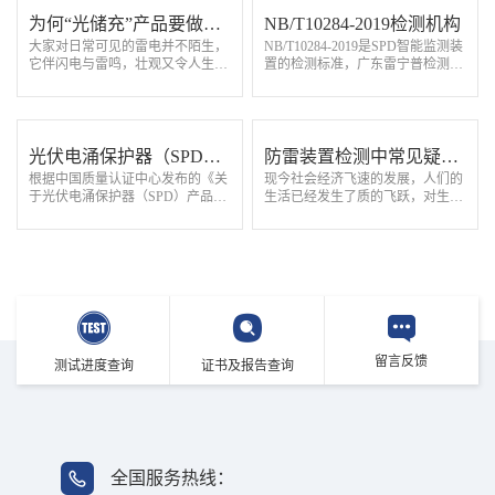
为何“光储充”产品要做雷
NB/T10284-2019检测机构
大家对日常可见的雷电并不陌生，
NB/T10284-2019是SPD智能监测装
击测试
它伴闪电与雷鸣，壮观又令人生
置的检测标准，广东雷宁普检测是
畏。雷电具有电压幅值高、电流通
专业第三方雷电防护产品检测机
流大、雷击时间短、瞬时能量强的
构，实验室具备NB/T10284-2019标
特点，易产生破坏。然而“光储充”
准CNAS检测资质和检测能力，可
产品大都…
提供SPD智能监测…
光伏电涌保护器（SPD）
防雷装置检测中常见疑难
根据中国质量认证中心发布的《关
现今社会经济飞速的发展，人们的
产品CQC认证执行新版标
问题分析及解决办法
于光伏电涌保护器（SPD）产品执
生活已经发生了质的飞跃，对生活
准及规则
行新版标准及规则的通知》，光伏
品质的追求越来越高。随着安全事
电涌保护器（SPD）CQC认证将按
故的不断发生，安全管理部门意识
照新标准执行，GB/T 18802.31-202
到，在城市建筑密集的公共场所，
1《低压电涌保…
如果建筑遭…
留言反馈
测试进度查询
证书及报告查询
全国服务热线：