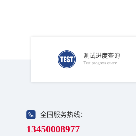
测试进度查询
Test progress query
全国服务热线：
13450008977