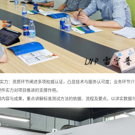
实力：资质环节阐述多项权威认证，凸显技术与服务认可度；业务环节
介
硬件实力对项目推进的支撑作用。
测内容与成果，重点讲解标准测试方法的依据、流程及要点，以详实数据