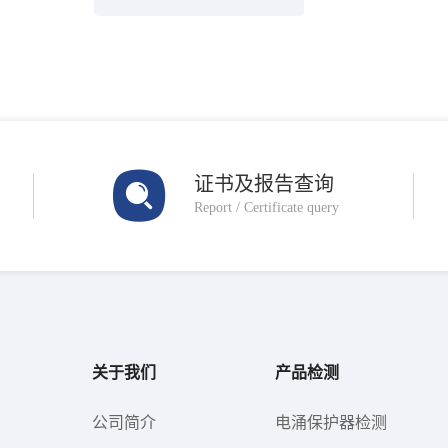
证书及报告查询
Report / Certificate query
关于我们
产品检测
公司简介
电涌保护器检测