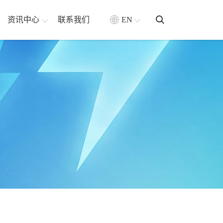
资讯中心
联系我们
EN