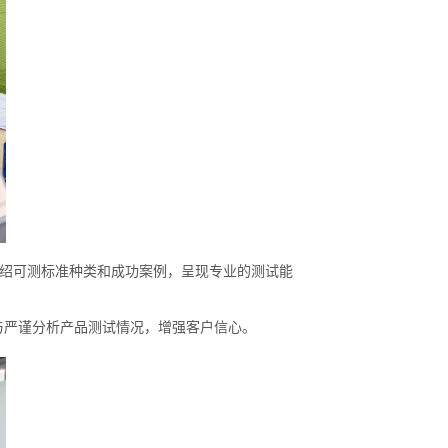
绍可测标准种类和成功
案例，呈现
专业的测试能
与严谨分析
产品测试情况，
增强客户信心
。