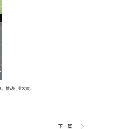
赢，推动行业发展。
下一篇