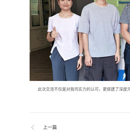
此次交流不仅是对我司实力的认可，更搭建了深度
上一篇