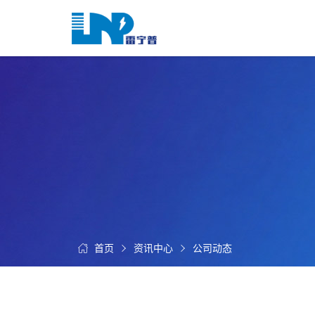
网
站
首
关
页
于
我
我
们
们
的
客
服
户
务
服
资
务
讯
中
首页
资讯中心
公司动态
联
心
系
我
们