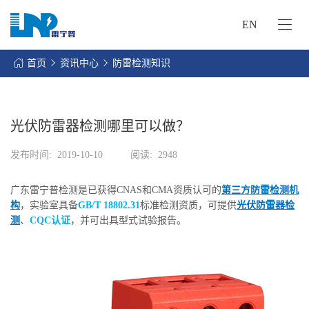
EN
网
站
首页
资讯中心
防雷检测知识
首
关
页
于
我
光伏防雷器检测哪里可以做？
我
们
们
发布时间:
2019-10-10
阅读:
2948
的
客
服
户
广东雷宁普检测是已获得CNAS和CMA资质认可的
第三方防雷检测机
务
服
构
，实验室具备
GB/T 18802.31
标准检测资质，可提供
光伏防雷器检
资
务
测
、
CQC认证
，并可出具型式试验报告。
讯
中
联
心
系
我
们