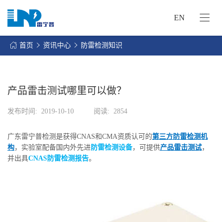
EN
网
站
首页
资讯中心
防雷检测知识
首
关
页
于
我
产品雷击测试哪里可以做？
我
们
们
发布时间:
2019-10-10
阅读:
2854
的
客
服
户
广东雷宁普检测是获得CNAS和CMA资质认可的
第三方防雷检测机
务
服
构
，实验室配备国内外先进
防雷检测设备
，可提供
产品雷击测试
，
资
务
并出具
CNAS防雷检测报告
。
讯
中
联
心
系
我
们