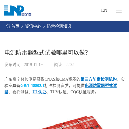
EN
网
站
首页
资讯中心
防雷检测知识
首
关
页
于
我
电源防雷器型式试验哪里可以做？
我
们
们
发布时间:
2019-11-19
阅读:
2202
的
客
服
户
广东雷宁普检测是获得CNAS和CMA资质的
第三方防雷检测机构
，实
务
服
验室具备
GB/T 18802.1
标准检测资质，可提供
电源防雷器型式试
资
务
验
、委托测试、
UL认证
、TUV认证、CQC认证服务。
讯
中
联
心
系
我
们