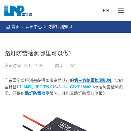
EN
网
站
首页
资讯中心
防雷检测知识
首
关
页
于
我
路灯防雷检测哪里可以做？
我
们
们
发布时间:
2019-11-26
阅读:
2462
的
客
服
户
广东雷宁普检测是获得国家资质认可的
第三方防雷检测机构
，实验
务
服
室具备
UL 1449、IEC/EN 61643-11、GB/T 18802.1
标准防雷检测资
资
务
质，可提供
路灯防雷检测
服务，并出具路灯防雷检测报告。
讯
中
联
心
系
我
们