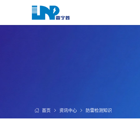
网
站
首
关
页
于
我
我
们
们
的
客
服
户
务
服
资
务
讯
中
首页
资讯中心
防雷检测知识
联
心
系
我
们