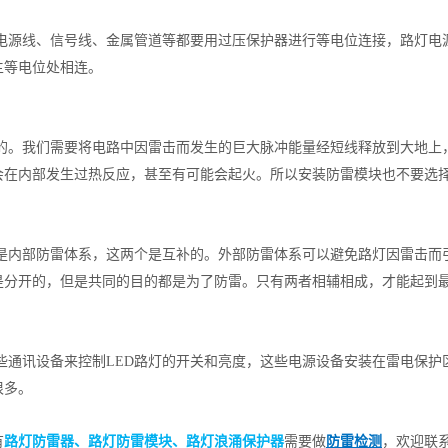
电源线、信号线、金属管道等都要用过压保护器进行等电位连接，路灯电
主等电位处相连。
的。我们需要将电路中因雷击而发生的巨大脉冲能量经短线释放到大地上
会在内部发生过热反应，甚至有可能会起火。所以安装防雷模块也不要选
是内部防雷体系，这两个是互补的。外部防雷体系可以避免路灯因雷击而
是分开的，但是共同的目的都是为了防雷。只有两者相辅相成，才能起到
些通讯设备来控制LED路灯的开关和亮度，这些电源设备安装在雷电保护
很多。
有
路灯防雷器、路灯防雷模块、路灯浪涌保护器
需要做
防雷检测
，欢迎联