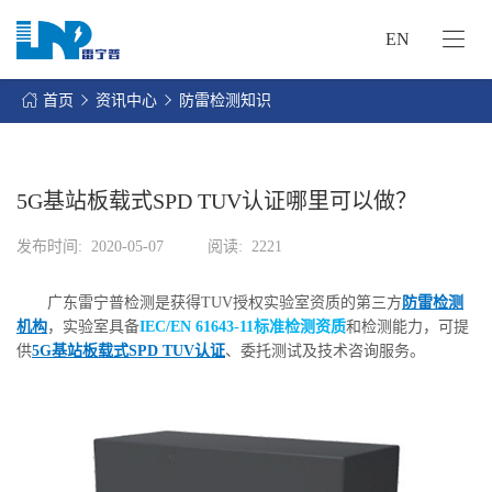
EN
网
站
首页
资讯中心
防雷检测知识
首
关
页
于
我
5G基站板载式SPD TUV认证哪里可以做？
我
们
们
发布时间:
2020-05-07
阅读:
2221
的
客
服
户
广东雷宁普检测是获得TUV授权实验室资质的第三方
防雷检测
务
服
机构
，实验室具备
IEC/EN 61643-11标准检测资质
和检测能力，可提
资
务
供
5G基站板载式SPD TUV认证
、委托测试及技术咨询服务。
讯
中
联
心
系
我
们