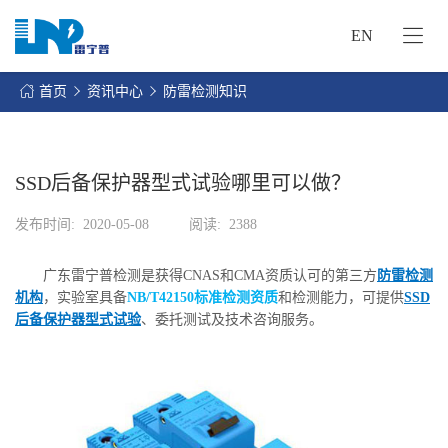
EN
网
站
首页
资讯中心
防雷检测知识
首
关
页
于
我
SSD后备保护器型式试验哪里可以做？
我
们
们
发布时间:
2020-05-08
阅读:
2388
的
客
服
户
广东雷宁普检测是获得CNAS和CMA资质认可的第三方
防雷检测
务
服
机构
，实验室具备
NB/T42150标准检测资质
和检测能力，可提供
SSD
资
务
后备保护器型式试验
、委托测试及技术咨询服务。
讯
中
联
心
系
我
们