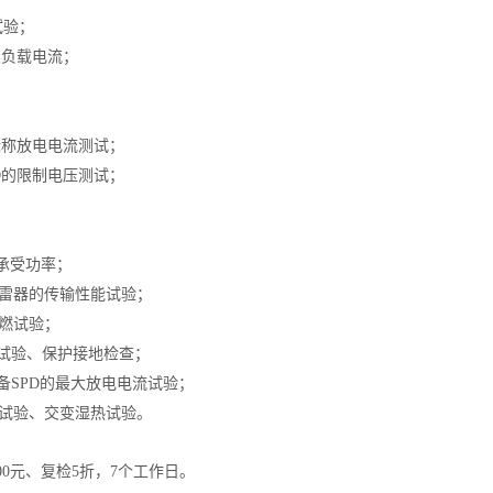
试验；
定负载电流；
；
；
D标称放电电流测试；
PD的限制电压测试；
；
；
许承受功率；
防雷器的传输性能试验；
阻燃试验；
压试验、保护接地检查；
设备SPD的最大放电电流试验；
温试验、交变湿热试验。
000元、复检5折，7个工作日。