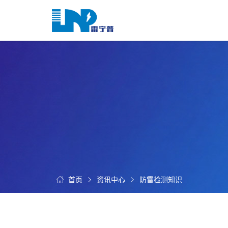
网
站
首
关
页
于
我
我
们
们
的
客
服
户
务
服
资
务
讯
中
首页
资讯中心
防雷检测知识
联
心
系
我
们