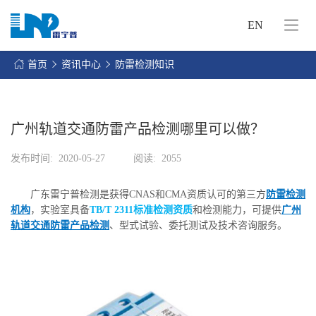
EN
网
站
首页
资讯中心
防雷检测知识
首
关
页
于
我
广州轨道交通防雷产品检测哪里可以做？
我
们
们
发布时间:
2020-05-27
阅读:
2055
的
客
服
户
广东雷宁普检测是获得CNAS和CMA资质认可的第三方
防雷检测
务
服
机构
，实验室具备
TB/T 2311标准检测资质
和检测能力，可提供
广州
资
务
轨道交通防雷产品检测
、型式试验、委托测试及技术咨询服务。
讯
中
联
心
系
我
们